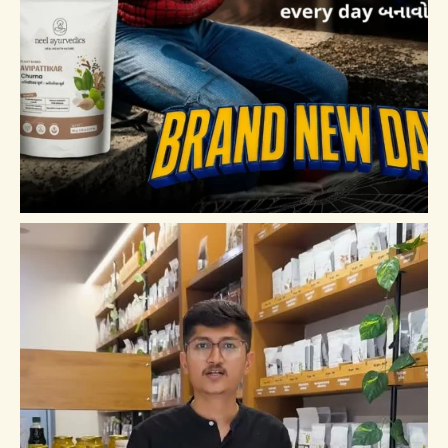
naturales de alta calidad y un compromiso con la salud
de la piel. Este jabón no contiene químicos agresivos ni
fragancias artificiales, lo que garantiza una experiencia
de cuidado de la piel pura. Su fórmula ligera crea una
espuma maravillosa, haciendo que tu ritual de limpieza
sea realmente placentero. Además, los beneficios de
una piel radiante, una mayor hidratación y una sensación
de frescura lo convierten en una fantástica adición a tu
rutina de cuidado personal o en un regalo especial para
tus seres queridos.
Sumérgete en el increíble mundo del cuidado natural de
la piel con nuestro Jabón de Aloe Vera y descubre el
verdadero potencial de tu piel. Es más que un simple
jabón: es tu boleto a una piel más sana y radiante todos
los días.