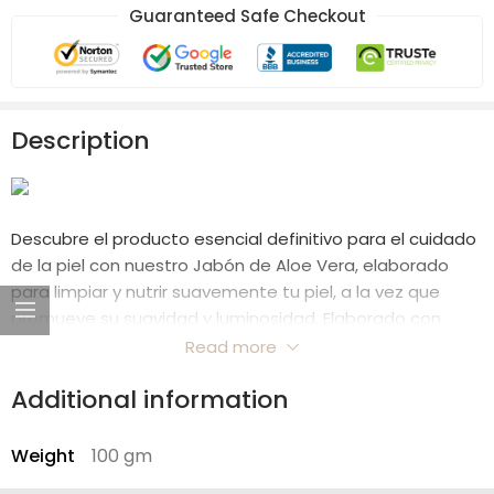
Guaranteed Safe Checkout
Description
Descubre el producto esencial definitivo para el cuidado
de la piel con nuestro Jabón de Aloe Vera, elaborado
para limpiar y nutrir suavemente tu piel, a la vez que
promueve su suavidad y luminosidad. Elaborado con
ingredientes naturales de primera calidad, como aceite
Read more
de coco, aceite de almendras, aceite de árbol de té y
Additional information
vitamina E, este jabón es la solución para una tez fresca
y radiante. Ya sea que estés luchando contra la
sequedad, la sensibilidad o simplemente buscando
Weight
100 gm
mimarte a diario, este jabón ofrece una combinación