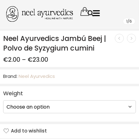
1
/
6
Neel Ayurvedics Jambú Beej |
Polvo de Syzygium cumini
€
2.00
–
€
23.00
Brand:
Neel Ayurvedics
Weight
Add to wishlist
Added to wishlist