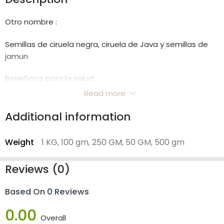
Otro nombre :
Semillas de ciruela negra, ciruela de Java y semillas de
jamun
Beneficios para la salud:
Read more
Regulación del azúcar en sangre: el polvo de Jambu Beej
ayuda a regular los niveles de azúcar en sangre y a
Additional information
mejorar la sensibilidad a la insulina.
Weight
1 KG, 100 gm, 250 GM, 50 GM, 500 gm
Propiedades clave:
Reviews (0)
Rasa (Sabor): Astringente, dulce.
Based On 0 Reviews
Salud digestiva: el polvo de Jambu Beej apoya los
procesos digestivos y ayuda a aliviar la diarrea y los
0.00
trastornos digestivos.
Overall