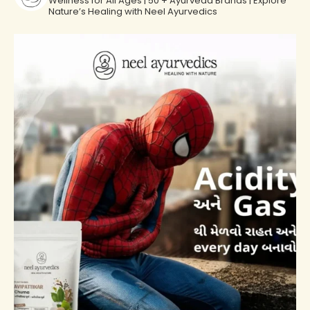
Wellness for All Ages | 50 + Ayurveda Brands | Explore
prevenir problemas relacionados con las encías.
Nature’s Healing with Neel Ayurvedics
Problemas gastrointestinales: Ayuda a aliviar
problemas gastrointestinales y diarrea.
Refuerzo inmunológico: mejora la inmunidad debido a
su contenido antioxidante.
Precauciones:
Embarazo:Las mujeres embarazadas deben buscar
consejo médico antes de incorporarlo a su dieta.
Alergias: Las personas con alergias conocidas deben
usarlo con precaución o después de consultar a un
profesional de la salud.