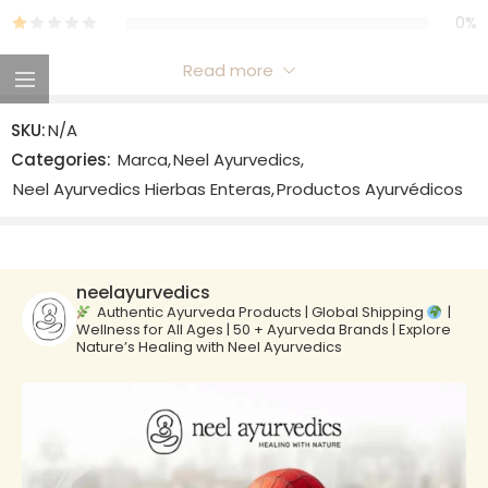
0%
Read more
Reviews
SKU:
N/A
There are no reviews yet.
Categories:
Marca
,
Neel Ayurvedics
,
Neel Ayurvedics Hierbas Enteras
,
Productos Ayurvédicos
neelayurvedics
Authentic Ayurveda Products | Global Shipping
|
Wellness for All Ages | 50 + Ayurveda Brands | Explore
Nature’s Healing with Neel Ayurvedics