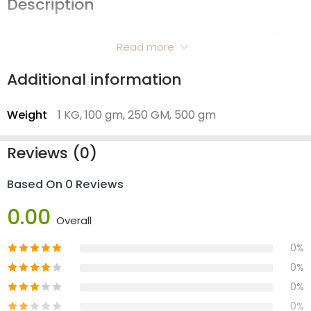
Description
Lavang, Laung, Clove, Laving viene en paquetes de 25, 50
Read more
g, 100 g, 250 g, 500 g y 1 kg.
Additional information
Weight
1 KG, 100 gm, 250 GM, 500 gm
Reviews (0)
Based On 0 Reviews
0.00
Overall
0%
0%
0%
0%