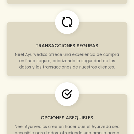
TRANSACCIONES SEGURAS
Neel Ayurvedics ofrece una experiencia de compra
en línea segura, priorizando la seguridad de los
datos y las transacciones de nuestros clientes.
OPCIONES ASEQUIBLES
Neel Ayurvedics cree en hacer que el Ayurveda sea
accesible para todos, ofreciendo una amplia gama