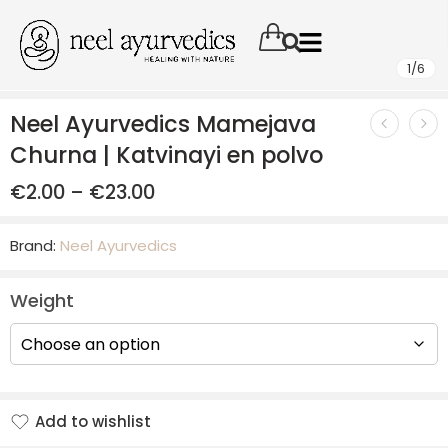
1
/
6
Neel Ayurvedics Mamejava
Churna | Katvinayi en polvo
€
2.00
–
€
23.00
Brand:
Neel Ayurvedics
Weight
Add to wishlist
Added to wishlist