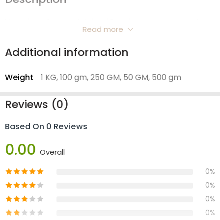
Mamejava Churna, Katvinayi Powder viene en paquetes
Read more
de 50 g, 100 g, 250 g, 500 g y 1 kg.
Additional information
Weight
1 KG, 100 gm, 250 GM, 50 GM, 500 gm
Reviews (0)
Based On 0 Reviews
0.00
Overall
0%
0%
0%
0%