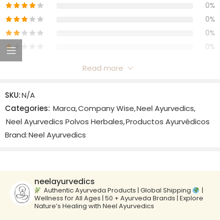
0%
0%
0%
0%
Read more
Reviews
SKU:
N/A
There are no reviews yet.
Categories:
Marca
,
Company Wise
,
Neel Ayurvedics
,
Neel Ayurvedics Polvos Herbales
,
Productos Ayurvédicos
Brand:
Neel Ayurvedics
neelayurvedics
Authentic Ayurveda Products | Global Shipping
|
Wellness for All Ages | 50 + Ayurveda Brands | Explore
Nature’s Healing with Neel Ayurvedics